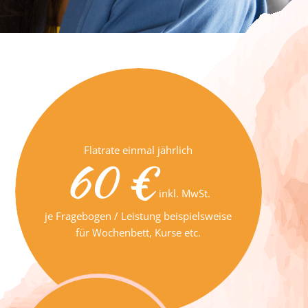
Flatrate einmal jährlich
60 €
inkl. MwSt.
je Fragebogen / Leistung beispielsweise
für Wochenbett, Kurse etc.