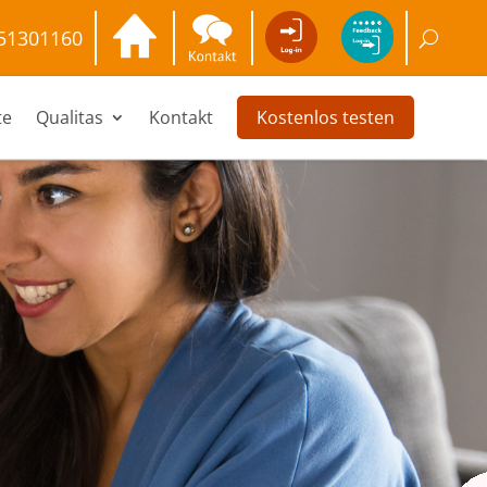
51301160
Kostenlos testen
te
Qualitas
Kontakt